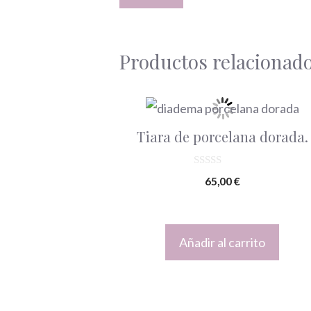
Productos relacionad
Tiara de porcelana dorada.
0
65,00
€
d
e
5
Añadir al carrito