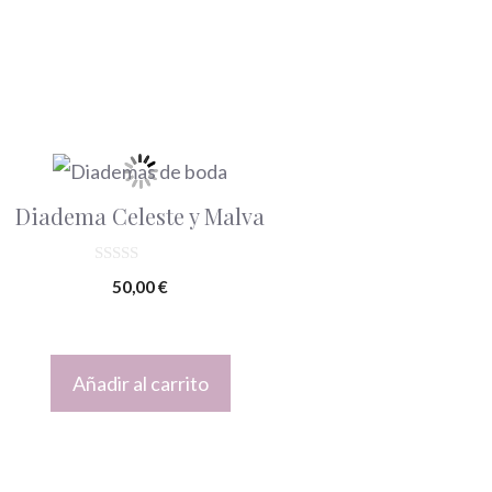
Diadema Celeste y Malva
0
50,00
€
d
e
5
Añadir al carrito