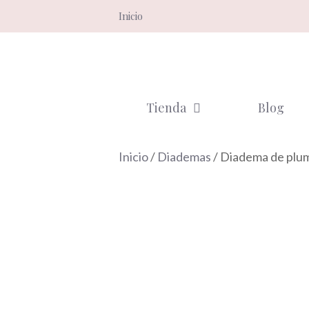
Saltar
Inicio
al
contenido
Tienda
Blog
Inicio
/
Diademas
/ Diadema de plum