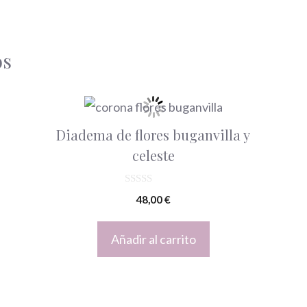
os
Diadema de flores buganvilla y
celeste
0
48,00
€
d
e
5
Añadir al carrito