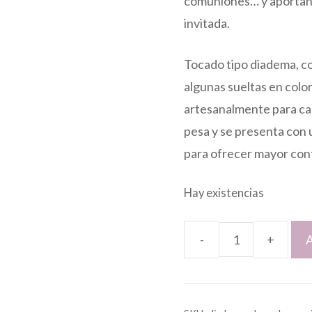
comuniones… y aportan u
55,00 €.
45,00 €.
invitada.
Tocado tipo diadema, co
algunas sueltas en colo
artesanalmente para ca
pesa y se presenta con
para ofrecer mayor con
Hay existencias
A
Diadema
de
plumas