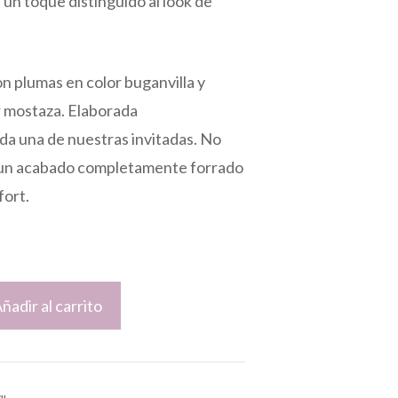
n toque distinguido al look de
n plumas en color buganvilla y
r mostaza. Elaborada
da una de nuestras invitadas. No
 un acabado completamente forrado
fort.
ñadir al carrito