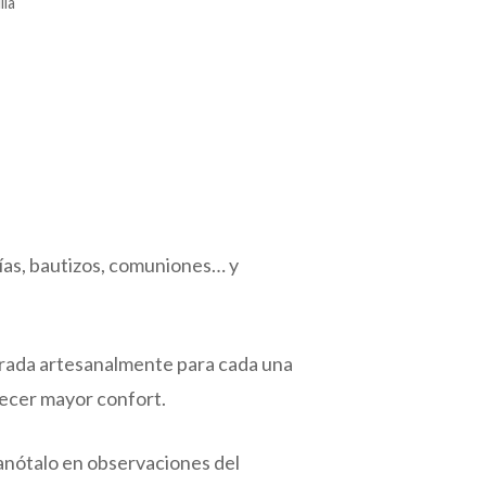
lla
ías, bautizos, comuniones… y
borada artesanalmente para cada una
recer mayor confort.
, anótalo en observaciones del