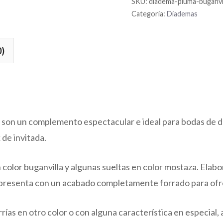
SKU:
diadema-pluma-buganvi
buganvilla
Categoría:
Diademas
cantidad
0)
 son un complemento espectacular e ideal para bodas de d
 de invitada.
 color buganvilla y algunas sueltas en color mostaza. Ela
e presenta con un acabado completamente forrado para of
rrías en otro color o con alguna característica en especial