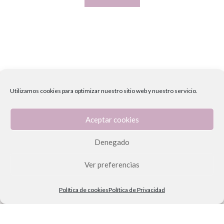
Utilizamos cookies para optimizar nuestro sitio web y nuestro servicio.
Aceptar cookies
Aviso legal
Denegado
Política de cookies (UE)
Política de Privacidad
Ver preferencias
Envío y Devoluciones
Política de cookies
Política de Privacidad