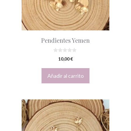
Pendientes Yemen
0
10,00
€
d
e
5
Añadir al carrito