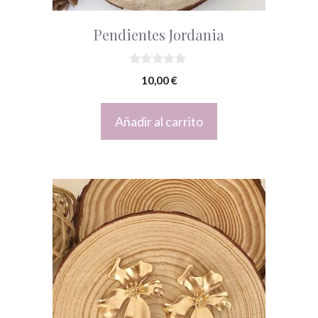
Pendientes Jordania
0
10,00
€
d
e
5
Añadir al carrito