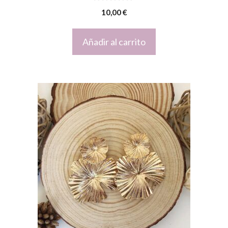
0
10,00
€
d
e
5
Añadir al carrito