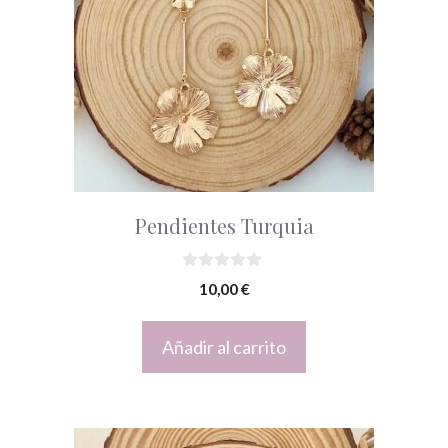
Pendientes Turquia
0
10,00
€
d
e
5
Añadir al carrito