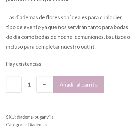
Las diademas de flores son ideales para cualquier
tipo de evento ya que nos servirán tanto para bodas
de día como bodas de noche, comuniones, bautizos o
incluso para completar nuestro outfit.
Hay existencias
Añadir al carrito
Diadema
de
flores
SKU:
diadema-buganvilla
buganvilla
Categoría:
Diademas
y