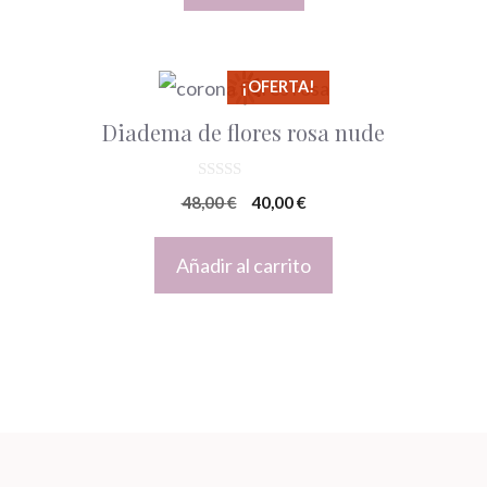
¡OFERTA!
Diadema de flores rosa nude
0
El
El
48,00
€
40,00
€
d
e
precio
precio
5
original
actual
Añadir al carrito
era:
es:
48,00 €.
40,00 €.