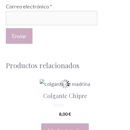
Correo electrónico
*
Productos relacionados
Colgante Chipre
0
8,00
€
d
e
5