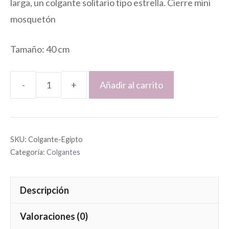
larga, un colgante solitario tipo estrella. Cierre mini
mosquetón
Tamaño: 40 cm
Añadir al carrito
Colgante
Egipto
cantidad
SKU:
Colgante-Egipto
Categoría:
Colgantes
Descripción
Valoraciones (0)