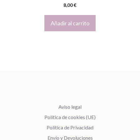
0
8,00
€
d
e
5
Añadir al carrito
Aviso legal
Política de cookies (UE)
Política de Privacidad
Envío y Devoluciones